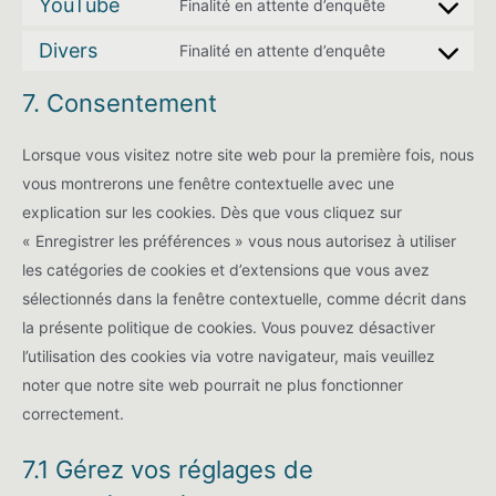
to
YouTube
Finalité en attente d’enquête
complianz
Consent
service
to
Divers
Finalité en attente d’enquête
google-
Consent
service
analytics
to
7. Consentement
youtube
service
divers
Lorsque vous visitez notre site web pour la première fois, nous
vous montrerons une fenêtre contextuelle avec une
explication sur les cookies. Dès que vous cliquez sur
« Enregistrer les préférences » vous nous autorisez à utiliser
les catégories de cookies et d’extensions que vous avez
sélectionnés dans la fenêtre contextuelle, comme décrit dans
la présente politique de cookies. Vous pouvez désactiver
l’utilisation des cookies via votre navigateur, mais veuillez
noter que notre site web pourrait ne plus fonctionner
correctement.
7.1 Gérez vos réglages de