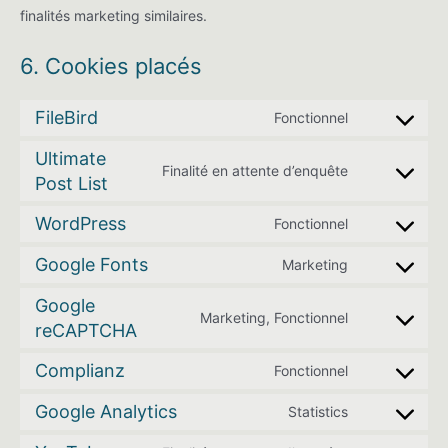
finalités marketing similaires.
6. Cookies placés
FileBird
Fonctionnel
Consent
to
Ultimate
Finalité en attente d’enquête
Post List
service
Consent
filebird
to
WordPress
Fonctionnel
service
Consent
ultimate-
to
Google Fonts
Marketing
Consent
post-
service
to
Google
list
wordpress
Marketing, Fonctionnel
reCAPTCHA
service
Consent
google-
to
Complianz
Fonctionnel
fonts
service
Consent
google-
to
Google Analytics
Statistics
Consent
recaptcha
service