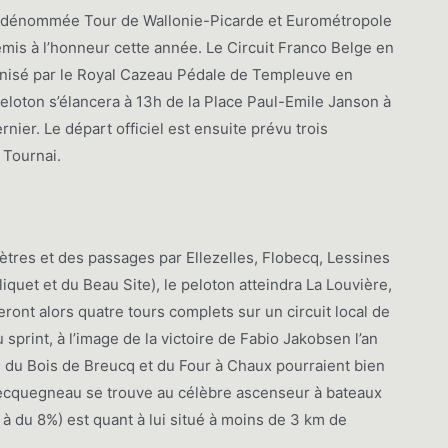
t dénommée Tour de Wallonie-Picarde et Eurométropole
emis à l’honneur cette année. Le Circuit Franco Belge en
ganisé par le Royal Cazeau Pédale de Templeuve en
peloton s’élancera à 13h de la Place Paul-Emile Janson à
ernier. Le départ officiel est ensuite prévu trois
e Tournai.
ètres et des passages par Ellezelles, Flobecq, Lessines
quet et du Beau Site), le peloton atteindra La Louvière,
eront alors quatre tours complets sur un circuit local de
sprint, à l’image de la victoire de Fabio Jakobsen l’an
 du Bois de Breucq et du Four à Chaux pourraient bien
 Secquegneau se trouve au célèbre ascenseur à bateaux
 du 8%) est quant à lui situé à moins de 3 km de