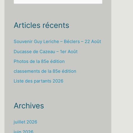
e
c
h
Articles récents
e
r
Souvenir Guy Leriche – Béclers – 22 Août
c
Ducasse de Cazeau – 1er Août
h
Photos de la 85e édition
e
classements de la 85e édition
r
Liste des partants 2026
:
Archives
juillet 2026
juin 2026