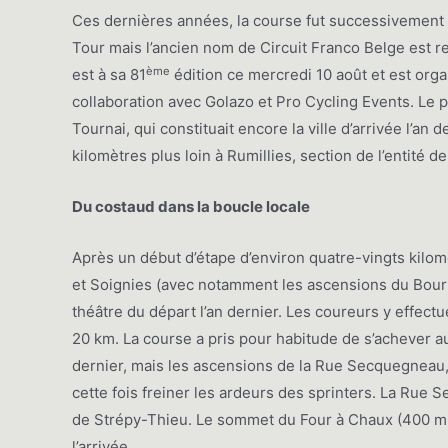
Ces dernières années, la course fut successivemen
Tour mais l’ancien nom de Circuit Franco Belge est r
ème
est à sa 81
édition ce mercredi 10 août et est or
collaboration avec Golazo et Pro Cycling Events. Le 
Tournai, qui constituait encore la ville d’arrivée l’an d
kilomètres plus loin à Rumillies, section de l’entité d
Du costaud dans la boucle locale
Après un début d’étape d’environ quatre-vingts kilom
et Soignies (avec notamment les ascensions du Bourli
théâtre du départ l’an dernier. Les coureurs y effectu
20 km. La course a pris pour habitude de s’achever au 
dernier, mais les ascensions de la Rue Secquegneau,
cette fois freiner les ardeurs des sprinters. La Rue
de Strépy-Thieu. Le sommet du Four à Chaux (400 m à
l’arrivée.