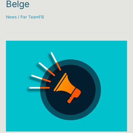
Belge
News
/ Par
TeamFB