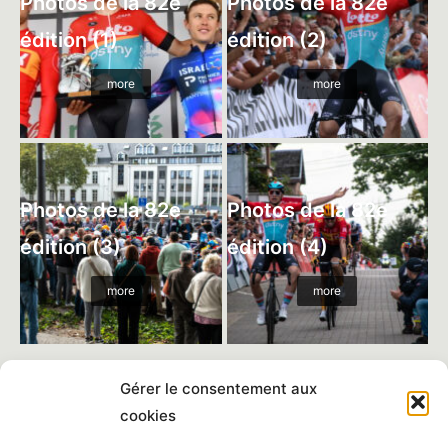
Photos de la 82e
Photos de la 82e
édition (1)
édition (2)
more
more
Photos de la 82e
Photos de la 82e
édition (3)
édition (4)
more
more
Gérer le consentement aux
cookies