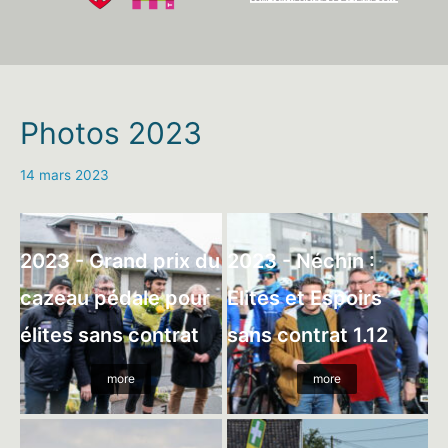
Photos 2023
14 mars 2023
2023 - Grand prix du
2023 - Néchin :
cazeau pédale pour
Elites et Espoirs
élites sans contrat
sans contrat 1.12
more
more