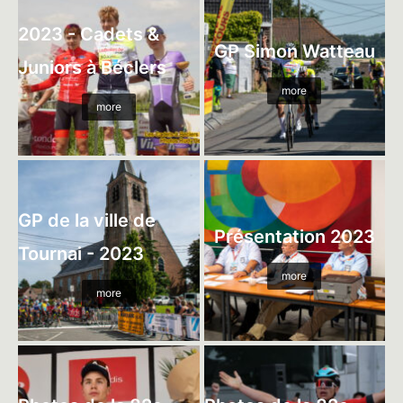
2023 - Cadets &
GP Simon Watteau
Juniors à Béclers
more
more
GP de la ville de
Présentation 2023
Tournai - 2023
more
more