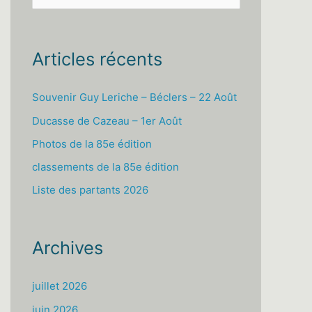
e
c
h
Articles récents
e
r
Souvenir Guy Leriche – Béclers – 22 Août
c
Ducasse de Cazeau – 1er Août
h
Photos de la 85e édition
e
classements de la 85e édition
r
Liste des partants 2026
:
Archives
juillet 2026
juin 2026