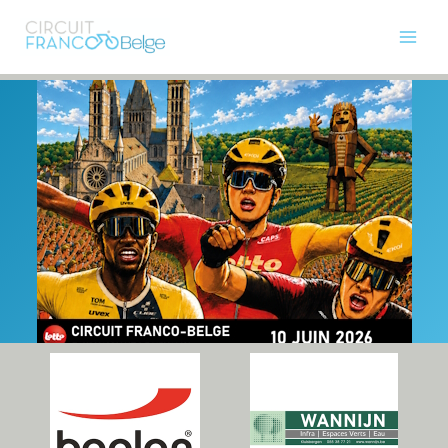
Aller
News
au
Main
contenu
Courses
Men
Présentation
Permuta
85e Franco Belge
de
Photos
Menu
Histoire
Partenaires
Presse
Contact