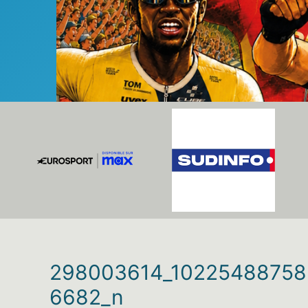
298003614_10225488758
6682_n