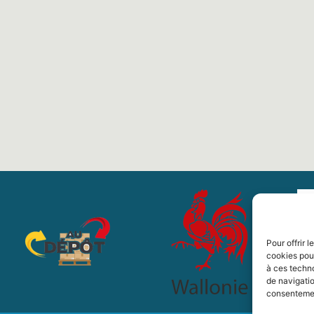
Pour offrir 
cookies pour
à ces techn
de navigatio
consentement