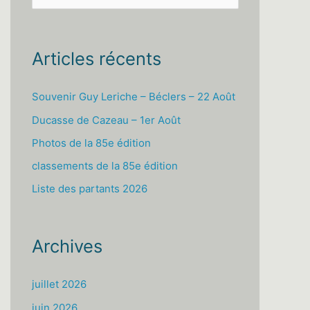
e
c
h
Articles récents
e
r
Souvenir Guy Leriche – Béclers – 22 Août
c
Ducasse de Cazeau – 1er Août
h
Photos de la 85e édition
e
classements de la 85e édition
r
Liste des partants 2026
:
Archives
juillet 2026
juin 2026