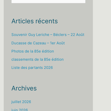
e
c
h
Articles récents
e
r
Souvenir Guy Leriche – Béclers – 22 Août
c
Ducasse de Cazeau – 1er Août
h
Photos de la 85e édition
e
classements de la 85e édition
r
Liste des partants 2026
:
Archives
juillet 2026
juin 2026