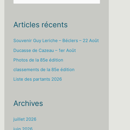
e
c
h
Articles récents
e
r
Souvenir Guy Leriche – Béclers – 22 Août
c
Ducasse de Cazeau – 1er Août
h
Photos de la 85e édition
e
classements de la 85e édition
r
Liste des partants 2026
:
Archives
juillet 2026
juin 2026