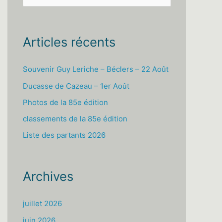
e
c
h
Articles récents
e
r
Souvenir Guy Leriche – Béclers – 22 Août
c
Ducasse de Cazeau – 1er Août
h
Photos de la 85e édition
e
classements de la 85e édition
r
Liste des partants 2026
:
Archives
juillet 2026
juin 2026