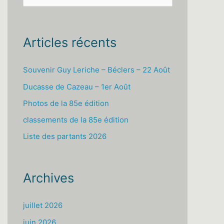
e
c
h
Articles récents
e
r
Souvenir Guy Leriche – Béclers – 22 Août
c
Ducasse de Cazeau – 1er Août
h
Photos de la 85e édition
e
classements de la 85e édition
r
Liste des partants 2026
:
Archives
juillet 2026
juin 2026