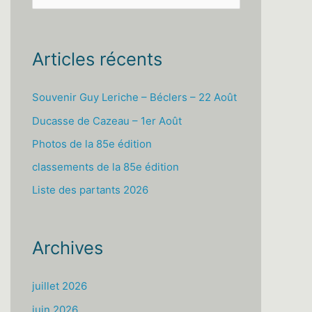
e
c
h
Articles récents
e
r
Souvenir Guy Leriche – Béclers – 22 Août
c
Ducasse de Cazeau – 1er Août
h
Photos de la 85e édition
e
classements de la 85e édition
r
Liste des partants 2026
:
Archives
juillet 2026
juin 2026