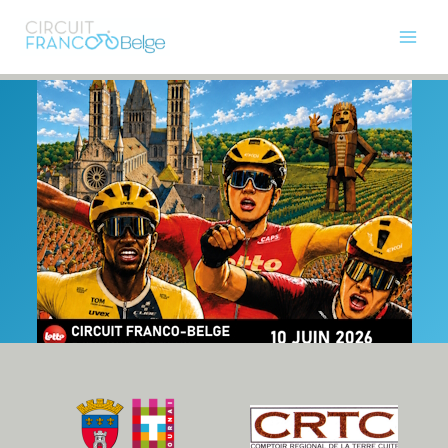
Aller
News
au
Main
contenu
Courses
Men
Présentation
Permuta
85e Franco Belge
de
Photos
Menu
Histoire
Partenaires
Presse
Contact