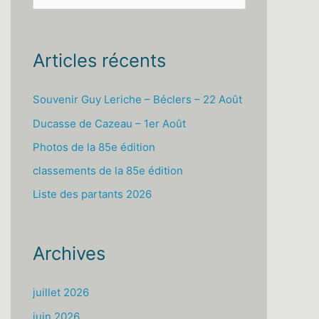
e
c
h
Articles récents
e
r
Souvenir Guy Leriche – Béclers – 22 Août
c
Ducasse de Cazeau – 1er Août
h
Photos de la 85e édition
e
classements de la 85e édition
r
Liste des partants 2026
:
Archives
juillet 2026
juin 2026