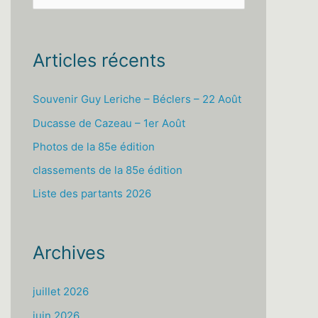
e
c
h
Articles récents
e
r
Souvenir Guy Leriche – Béclers – 22 Août
c
Ducasse de Cazeau – 1er Août
h
Photos de la 85e édition
e
classements de la 85e édition
r
Liste des partants 2026
:
Archives
juillet 2026
juin 2026