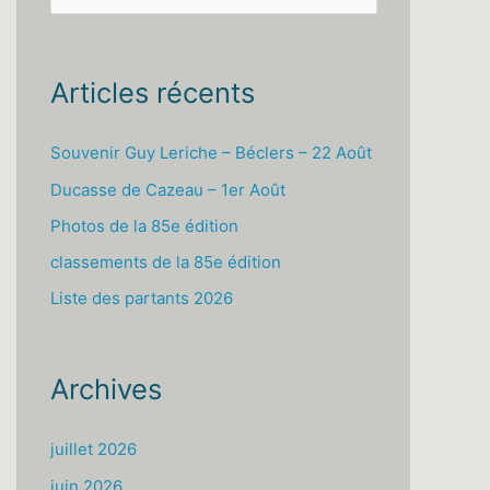
e
c
h
Articles récents
e
r
Souvenir Guy Leriche – Béclers – 22 Août
c
Ducasse de Cazeau – 1er Août
h
Photos de la 85e édition
e
classements de la 85e édition
r
Liste des partants 2026
:
Archives
juillet 2026
juin 2026