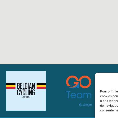
Pour offrir 
cookies pour
à ces techn
de navigatio
consentement