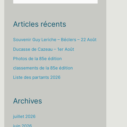
e
c
h
Articles récents
e
r
Souvenir Guy Leriche – Béclers – 22 Août
c
Ducasse de Cazeau – 1er Août
h
Photos de la 85e édition
e
classements de la 85e édition
r
Liste des partants 2026
:
Archives
juillet 2026
juin 2026