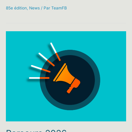
85e édition
,
News
/ Par
TeamFB