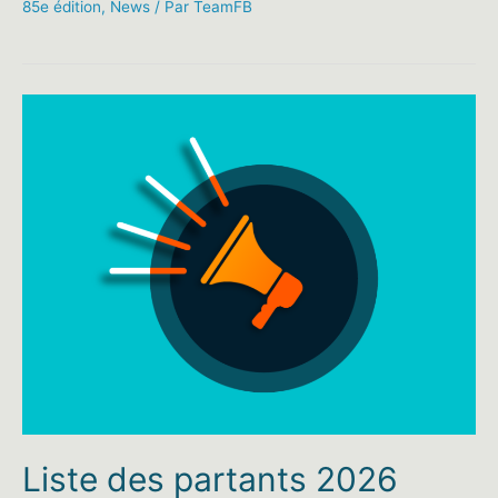
85e édition
,
News
/ Par
TeamFB
Liste des partants 2026