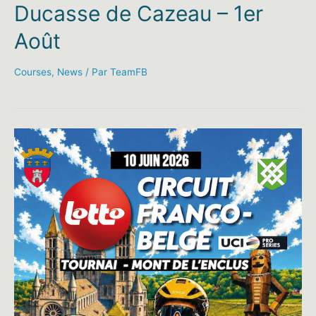
Ducasse de Cazeau – 1er
Août
Courses
,
News
/ Par
TeamFB