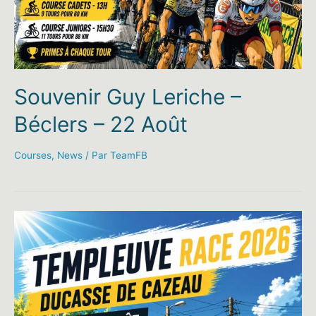
Souvenir Guy Leriche –
Béclers – 22 Août
Courses
,
News
/ Par
TeamFB