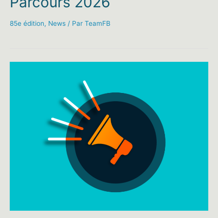
Parcours 2026
85e édition
,
News
/ Par
TeamFB