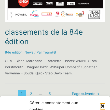
classements de la 84e
édition
84e édition
,
News
/ Par
TeamFB
GPM : Gianni Marchand – Tarteletto – IsorexSPRINT : Tom
Porstmouth – Wagner Bazin WBSuper Combatif : Jonathan
Vervenne – Soudal Quick Step Devo Team.
Pagination
1
2
…
5
Page suivante
→
des
Gérer le consentement aux
publications
cookies