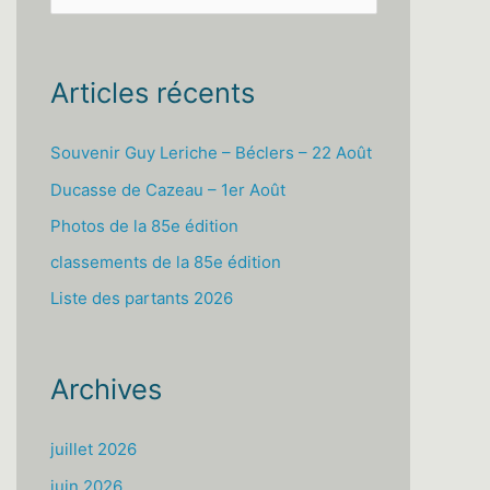
e
c
h
Articles récents
e
r
Souvenir Guy Leriche – Béclers – 22 Août
c
Ducasse de Cazeau – 1er Août
h
Photos de la 85e édition
e
classements de la 85e édition
r
Liste des partants 2026
:
Archives
juillet 2026
juin 2026